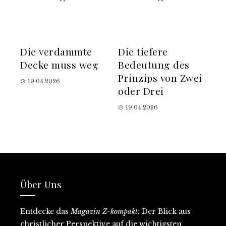
Die verdammte
Die tiefere
Decke muss weg
Bedeutung des
Prinzips von Zwei
19.04.2026
oder Drei
19.04.2026
Über Uns
Entdecke
das
Magazin Z-kompakt:
D
er Blick aus
christlicher Perspektive auf
die wichtigsten