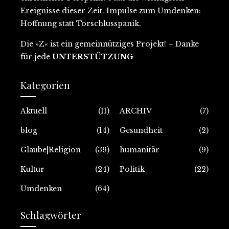
Ereignisse dieser Zeit
. Impulse zum Umdenken:
Hoffnung statt Torschlusspanik.
Die »Z« ist ein gemeinnütziges Projekt
! – Danke
für jede
UNTERSTÜTZUNG
Kategorien
Aktuell
(11)
ARCHIV
(7)
blog
(14)
Gesundheit
(2)
Glaube|Religion
(39)
humanitär
(9)
Kultur
(24)
Politik
(22)
Umdenken
(64)
Schlagwörter