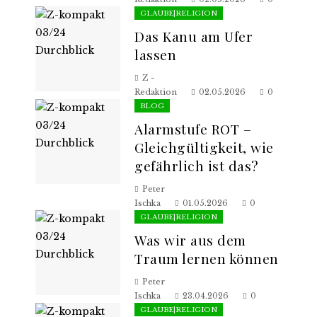
GLAUBE|RELIGION
Das Kanu am Ufer
lassen
Z -
Redaktion
02.05.2026
0
BLOG
Alarmstufe ROT –
Gleichgültigkeit, wie
gefährlich ist das?
Peter
Ischka
01.05.2026
0
GLAUBE|RELIGION
Was wir aus dem
Traum lernen können
Peter
Ischka
23.04.2026
0
GLAUBE|RELIGION