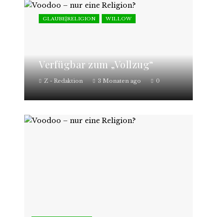
GLAUBE|RELIGION
WILLOW
Verfügbar zum „Vollzug“
Z - Redaktion
3 Monaten ago
0