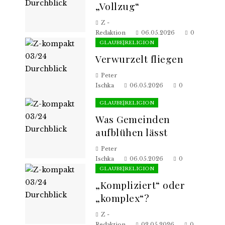
„Vollzug“
Z -
Redaktion
06.05.2026
0
GLAUBE|RELIGION
Verwurzelt fliegen
Peter
Ischka
06.05.2026
0
GLAUBE|RELIGION
Was Gemeinden
aufblühen lässt
Peter
Ischka
06.05.2026
0
GLAUBE|RELIGION
„Kompliziert“ oder
„komplex“?
Z -
Redaktion
02.05.2026
0