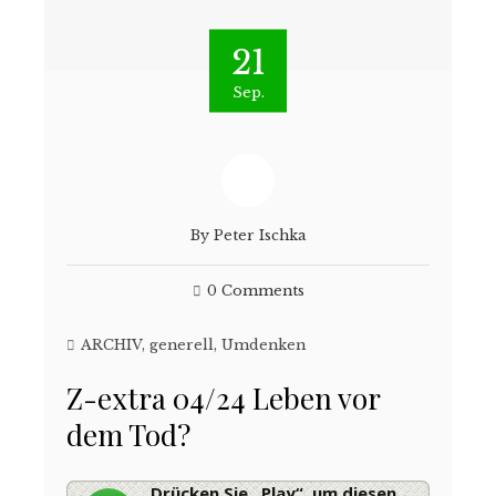
21
Sep.
By
Peter Ischka
0 Comments
ARCHIV
,
generell
,
Umdenken
Z-extra 04/24 Leben vor
dem Tod?
Drücken Sie „Play“, um diesen