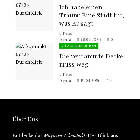
Ich habe einen
Traum: Eine Stadt tut,
was Er sagt
Peter
Ischka
22.04.2026
0
GLAUBE|RELIGION
Die verdammte Decke
muss weg
Peter
Ischka
19.04.2026
0
Über Uns
Entdecke
das
Magazin Z-kompakt:
D
er Blick aus