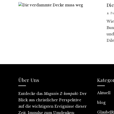
Di
Pe
Wie
Bun
und
Dil
Über Uns
Katego
Aktuell
Entdecke
das
Magazin Z-kompakt:
D
er
Blick aus christlicher Perspektive
blog
auf
die wichtigsten
Ereignisse dieser
Glaube|R
Zeit
. Impulse zum Umdenken: