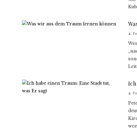
Kube
Wa
Pe
Wen
„na
son
Leit
Ich
Pe
Pet
deu
Kir
worü