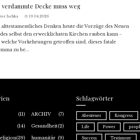
e verdammte Decke muss weg
ter Ischka
19.04.2026
 alttestamentliches Denken heute die Vorzüge des Neuen
des selbst den erwecklichsten Kirchen rauben kann ‒
 welche Vorkehrungen getroffen sind, dieses fatale
emma zu be...
rien
Schlagwörter
(11)
ARCHIV
(7)
Abenteuer
Kongress
(14)
Gesundheit
(2)
Life
Power
proph
eligion
(39)
humanitär
(9)
Success
Testimony