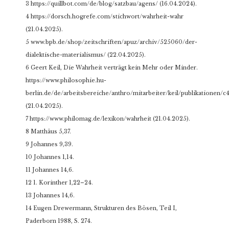
3 https://quillbot.com/de/blog/satzbau/agens/ (16.04.2024).
4 https://dorsch.hogrefe.com/stichwort/wahrheit-wahr
(21.04.2025).
5 www.bpb.de/shop/zeitschriften/apuz/archiv/525060/der-
dialektische-materialismus/ (22.04.2025).
6 Geert Keil, Die Wahrheit verträgt kein Mehr oder Minder.
https://www.philosophie.hu-
berlin.de/de/arbeitsbereiche/anthro/mitarbeiter/keil/publikationen/c
(21.04.2025).
7 https://www.philomag.de/lexikon/wahrheit (21.04.2025).
8 Matthäus 5,37.
9 Johannes 9,39.
10 Johannes 1,14.
11 Johannes 14,6.
12 1. Korinther 1,22–24.
13 Johannes 14,6.
14 Eugen Drewermann, Strukturen des Bösen, Teil I,
Paderborn 1988, S. 274.