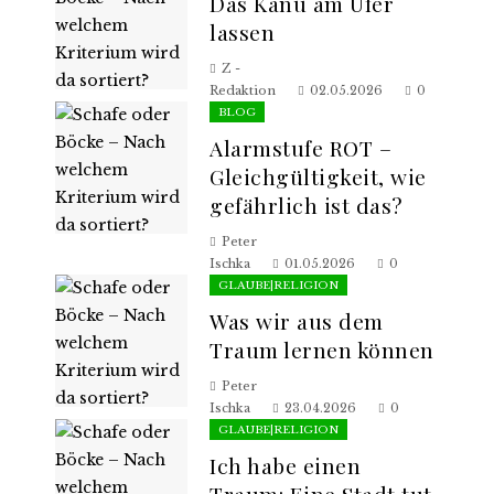
Das Kanu am Ufer
lassen
Z -
Redaktion
02.05.2026
0
BLOG
Alarmstufe ROT –
Gleichgültigkeit, wie
gefährlich ist das?
Peter
Ischka
01.05.2026
0
GLAUBE|RELIGION
Was wir aus dem
Traum lernen können
Peter
Ischka
23.04.2026
0
GLAUBE|RELIGION
Ich habe einen