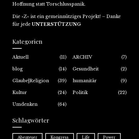
Hoffnung statt Torschlusspanik.
Die »Z« ist ein gemeinnütziges Projekt
! – Danke
für jede
UNTERSTÜTZUNG
Kategorien
Aktuell
(11)
ARCHIV
(7)
blog
(14)
Gesundheit
(2)
Glaube|Religion
(39)
humanitär
(9)
Kultur
(24)
Politik
(22)
Umdenken
(64)
Schlagwörter
Abenteuer
Kongress
Life
Power