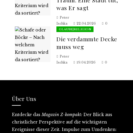
Traum: Eine Stadt tut,
was Er sagt
Peter
Ischka
22.04.2026
0
GLAUBE|RELIGION
Die verdammte Decke
muss weg
Peter
Ischka
19.04.2026
0
Über Uns
Entdecke
das
Magazin Z-kompakt:
D
er Blick aus
christlicher Perspektive auf
die wichtigsten
Ereignisse dieser Zeit
. Impulse zum Umdenken: