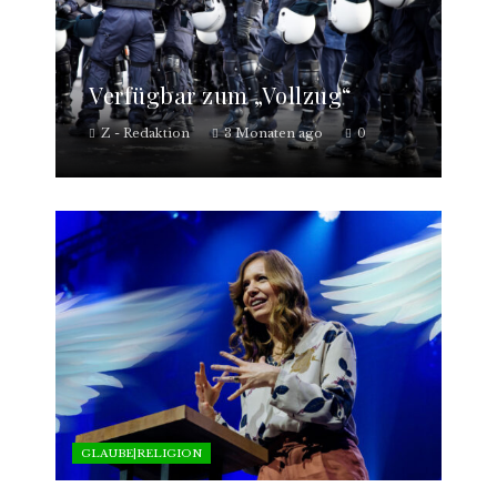
Verfügbar zum „Vollzug“
Z - Redaktion
3 Monaten ago
0
GLAUBE|RELIGION