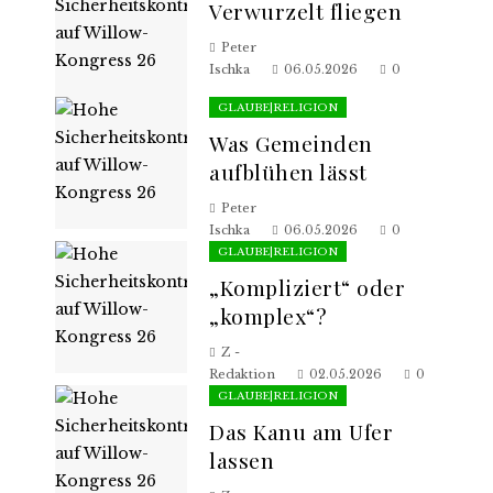
Verwurzelt fliegen
Peter
Ischka
06.05.2026
0
GLAUBE|RELIGION
Was Gemeinden
aufblühen lässt
Peter
Ischka
06.05.2026
0
GLAUBE|RELIGION
„Kompliziert“ oder
„komplex“?
Z -
Redaktion
02.05.2026
0
GLAUBE|RELIGION
Das Kanu am Ufer
lassen