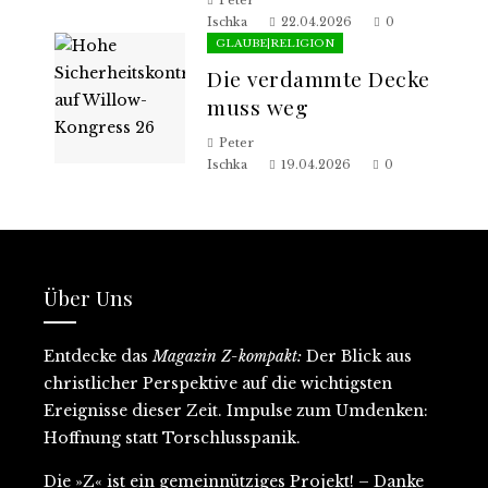
Ischka
22.04.2026
0
GLAUBE|RELIGION
Die verdammte Decke
muss weg
Peter
Ischka
19.04.2026
0
Über Uns
Entdecke
das
Magazin Z-kompakt:
D
er Blick aus
christlicher Perspektive auf
die wichtigsten
Ereignisse dieser Zeit
. Impulse zum Umdenken:
Hoffnung statt Torschlusspanik.
Die »Z« ist ein gemeinnütziges Projekt
! – Danke