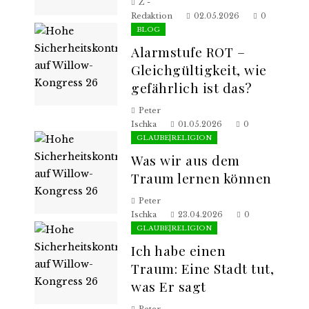
Z -
Redaktion
02.05.2026
0
BLOG
Alarmstufe ROT –
Gleichgültigkeit, wie
gefährlich ist das?
Peter
Ischka
01.05.2026
0
GLAUBE|RELIGION
Was wir aus dem
Traum lernen können
Peter
Ischka
23.04.2026
0
GLAUBE|RELIGION
Ich habe einen
Traum: Eine Stadt tut,
was Er sagt
Peter