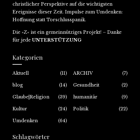
christlicher Perspektive auf
die wichtigsten
Ereignisse dieser Zeit
. Impulse zum Umdenken:
Hoffnung statt Torschlusspanik.
Die »Z« ist ein gemeinnütziges Projekt
! – Danke
für jede
UNTERSTÜTZUNG
Kategorien
Aktuell
(11)
ARCHIV
(7)
blog
(14)
Gesundheit
(2)
Glaube|Religion
(39)
humanitär
(9)
Kultur
(24)
Politik
(22)
Umdenken
(64)
Schlagwörter