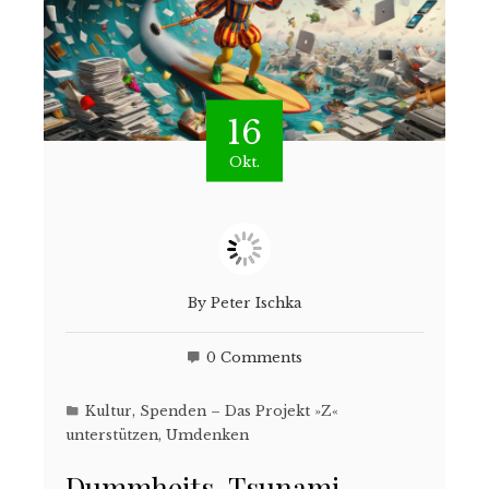
16
Okt.
By
Peter Ischka
0 Comments
Kultur
,
Spenden – Das Projekt »Z«
unterstützen
,
Umdenken
Dummheits-Tsunami