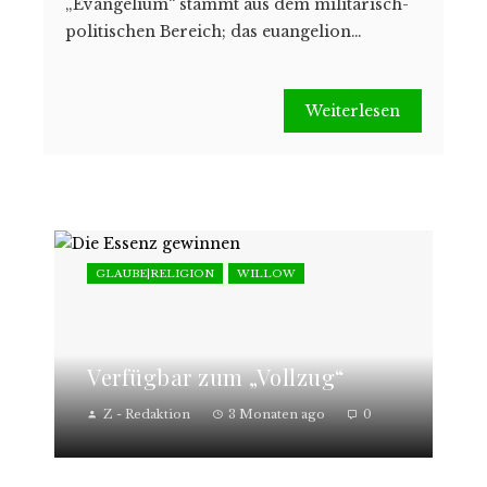
„Evangelium“ stammt aus dem militärisch-
politischen Bereich; das euangelion…
Weiterlesen
GLAUBE|RELIGION
WILLOW
Verfügbar zum „Vollzug“
Z - Redaktion
3 Monaten ago
0