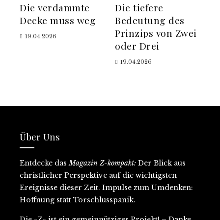
Die verdammte
Die tiefere
Decke muss weg
Bedeutung des
Prinzips von Zwei
19.04.2026
oder Drei
19.04.2026
Über Uns
Entdecke
das
Magazin Z-kompakt:
D
er Blick aus
christlicher Perspektive auf
die wichtigsten
Ereignisse dieser Zeit
. Impulse zum Umdenken:
Hoffnung statt Torschlusspanik.
Die »Z« ist ein gemeinnütziges Projekt
! – Danke